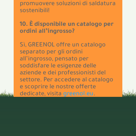
promuovere soluzioni di saldatura
sostenibili!
10. È disponibile un catalogo per
ordini all’ingrosso?
Sì, GREENOL offre un catalogo
separato per gli ordini
all’ingrosso, pensato per
soddisfare le esigenze delle
aziende e dei professionisti del
settore. Per accedere al catalogo
e scoprire le nostre offerte
dedicate, visita
greenol.eu
.