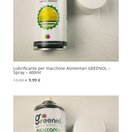
Lubrificante per macchine Alimentari GREENOL –
Spray – 400ml
Il
Il
13,00
€
9,99
€
prezzo
prezzo
originale
attuale
era:
è:
13,00 €.
9,99 €.