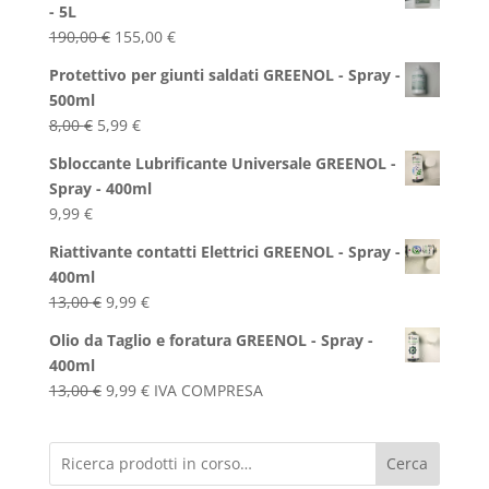
- 5L
Il
Il
190,00
€
155,00
€
prezzo
prezzo
Protettivo per giunti saldati GREENOL - Spray -
originale
attuale
500ml
era:
è:
Il
Il
8,00
€
5,99
€
190,00 €.
155,00 €.
prezzo
prezzo
Sbloccante Lubrificante Universale GREENOL -
originale
attuale
Spray - 400ml
era:
è:
9,99
€
8,00 €.
5,99 €.
Riattivante contatti Elettrici GREENOL - Spray -
400ml
Il
Il
13,00
€
9,99
€
prezzo
prezzo
Olio da Taglio e foratura GREENOL - Spray -
originale
attuale
400ml
era:
è:
Il
Il
13,00
€
9,99
€
IVA COMPRESA
13,00 €.
9,99 €.
prezzo
prezzo
originale
attuale
Cerca
era:
è: