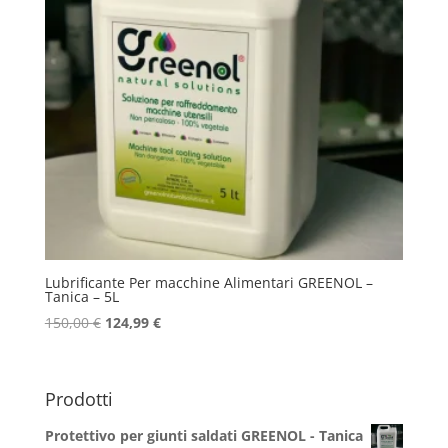
Lubrificante Per macchine Alimentari GREENOL –
Tanica – 5L
Il
Il
150,00
€
124,99
€
prezzo
prezzo
originale
attuale
era:
è:
Prodotti
150,00 €.
124,99 €.
Protettivo per giunti saldati GREENOL - Tanica