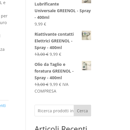
originale
attuale
L e
Lubrificante
era:
è:
Universale GREENOL - Spray
8,00 €.
5,99 €.
 per
- 400ml
curo
9,99
€
Riattivante contatti
l
Elettrici GREENOL -
Spray - 400ml
nza
Il
Il
13,00
€
9,99
€
prezzo
prezzo
Olio da Taglio e
originale
attuale
foratura GREENOL -
era:
è:
Spray - 400ml
13,00 €.
9,99 €.
Il
Il
13,00
€
9,99
€
IVA
prezzo
prezzo
COMPRESA
originale
attuale
era:
è:
nti
Cerca
13,00 €.
9,99 €.
Articoli Recenti