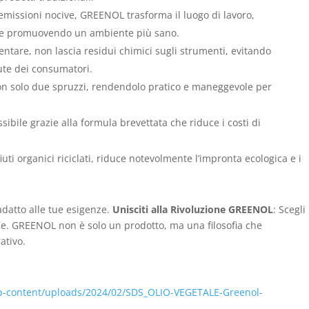
 emissioni nocive, GREENOL trasforma il luogo di lavoro,
ria e promuovendo un ambiente più sano.
mentare, non lascia residui chimici sugli strumenti, evitando
ute dei consumatori.
on solo due spruzzi, rendendolo pratico e maneggevole per
ssibile grazie alla formula brevettata che riduce i costi di
fiuti organici riciclati, riduce notevolmente l’impronta ecologica e i
 adatto alle tue esigenze.
Unisciti alla Rivoluzione GREENOL
: Scegli
bile. GREENOL non è solo un prodotto, ma una filosofia che
ativo.
wp-content/uploads/2024/02/SDS_OLIO-VEGETALE-Greenol-