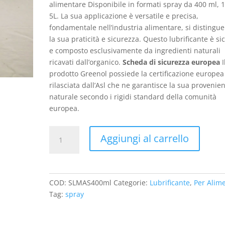
alimentare Disponibile in formati spray da 400 ml, 1
5L. La sua applicazione è versatile e precisa,
fondamentale nell’industria alimentare, si distingue
la sua praticità e sicurezza. Questo lubrificante è si
e composto esclusivamente da ingredienti naturali
ricavati dall’organico.
Scheda di sicurezza europea
I
prodotto Greenol possiede la certificazione europea
rilasciata dall’Asl che ne garantisce la sua provenie
naturale secondo i rigidi standard della comunità
europea.
Lubrificante
Aggiungi al carrello
per
macchine
Alimentari
GREENOL
COD:
SLMAS400ml
Categorie:
Lubrificante
,
Per Alime
-
Tag:
spray
Spray
-
400ml