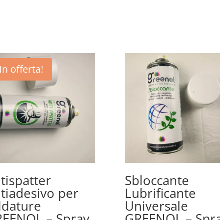
In offerta!
tispatter
Sbloccante
tiadesivo per
Lubrificante
ldature
Universale
EENOL – Spray
GREENOL – Spr