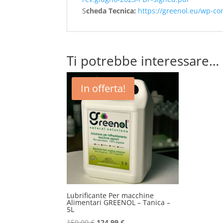
S
cheda Tecnica:
https://greenol.eu/wp-co
Ti potrebbe interessare…
In offerta!
Lubrificante Per macchine
Alimentari GREENOL – Tanica –
5L
Il
Il
150,00
€
124,99
€