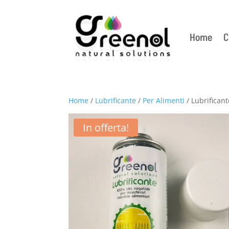
Home
C
Home
/
Lubrificante
/
Per Alimenti
/ Lubrifican
In offerta!