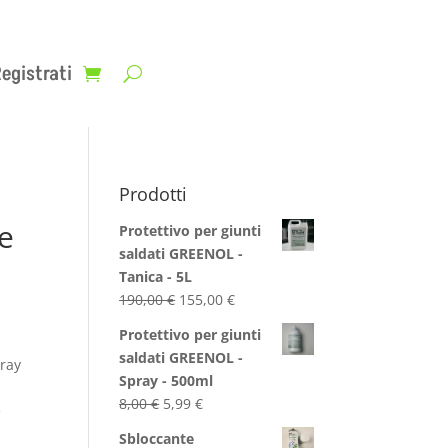
egistrati
Prodotti
e
Protettivo per giunti
saldati GREENOL -
Tanica - 5L
Il
Il
190,00
€
155,00
€
prezzo
prezzo
Protettivo per giunti
originale
attuale
saldati GREENOL -
ray
era:
è:
Spray - 500ml
190,00 €.
155,00 €.
Il
Il
8,00
€
5,99
€
e
prezzo
prezzo
a
Sbloccante