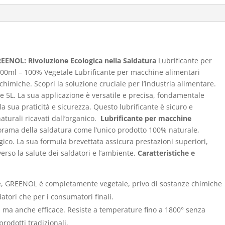
quantità
EENOL: Rivoluzione Ecologica nella Saldatura
Lubrificante per
00ml – 100% Vegetale Lubrificante per macchine alimentari
imiche. Scopri la soluzione cruciale per l’industria alimentare.
 e 5L. La sua applicazione è versatile e precisa, fondamentale
la sua praticità e sicurezza. Questo lubrificante è sicuro e
turali ricavati dall’organico.
Lubrificante per macchine
rama della saldatura come l’unico prodotto 100% naturale,
ogico. La sua formula brevettata assicura prestazioni superiori,
so la salute dei saldatori e l’ambiente.
Caratteristiche e
e, GREENOL è completamente vegetale, privo di sostanze chimiche
atori che per i consumatori finali.
, ma anche efficace. Resiste a temperature fino a 1800° senza
prodotti tradizionali.