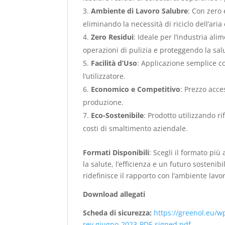
Ambiente di Lavoro Salubre
: Con zero
eliminando la necessità di riciclo dell’a
Zero Residui
: Ideale per l’industria ali
operazioni di pulizia e proteggendo la sal
Facilità d’Uso
: Applicazione semplice c
l’utilizzatore.
Economico e Competitivo
: Prezzo acce
produzione.
Eco-Sostenibile
: Prodotto utilizzando ri
costi di smaltimento aziendale.
Formati Disponibili
: Scegli il formato più
la salute, l’efficienza e un futuro sosteni
ridefinisce il rapporto con l’ambiente lavor
Download allegati
Scheda di sicurezza:
https://greenol.eu/
rev.giugno-2023-PDF-signed.pdf