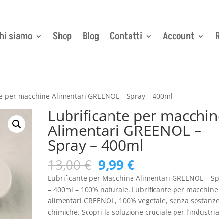
hi siamo
Shop
Blog
Contatti
Account
R
te per macchine Alimentari GREENOL – Spray – 400ml
Lubrificante per macchin
Alimentari GREENOL –
Spray – 400ml
Il
Il
13,00
€
9,99
€
prezzo
prezzo
Lubrificante per Macchine Alimentari GREENOL – Sp
originale
attuale
– 400ml – 100% naturale. Lubrificante per macchine
era:
è:
alimentari GREENOL, 100% vegetale, senza sostanz
13,00 €.
9,99 €.
chimiche. Scopri la soluzione cruciale per l’industri