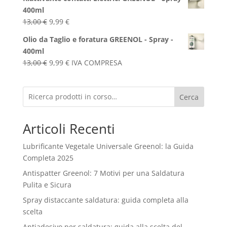
400ml
Il
Il
13,00
€
9,99
€
prezzo
prezzo
Olio da Taglio e foratura GREENOL - Spray -
originale
attuale
400ml
era:
è:
Il
Il
13,00
€
9,99
€
IVA COMPRESA
13,00 €.
9,99 €.
prezzo
prezzo
originale
attuale
Cerca
era:
è:
13,00 €.
9,99 €.
Articoli Recenti
Lubrificante Vegetale Universale Greenol: la Guida
Completa 2025
Antispatter Greenol: 7 Motivi per una Saldatura
Pulita e Sicura
Spray distaccante saldatura: guida completa alla
scelta
Antiadesivo per saldatura: guida alla scelta del