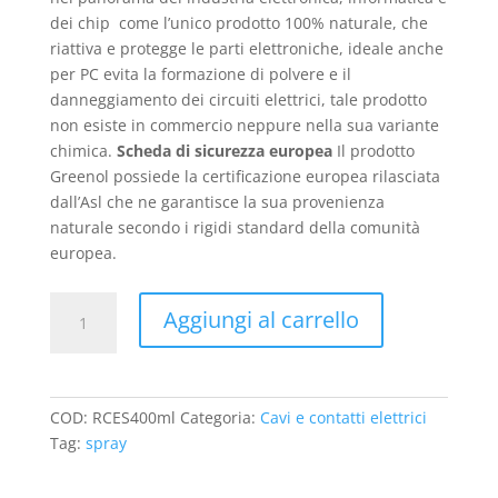
era:
è:
dei chip come l’unico prodotto 100% naturale, che
13,00 €.
9,99 €.
riattiva e protegge le parti elettroniche, ideale anche
per PC evita la formazione di polvere e il
danneggiamento dei circuiti elettrici, tale prodotto
non esiste in commercio neppure nella sua variante
chimica.
Scheda di sicurezza europea
Il prodotto
Greenol possiede la certificazione europea rilasciata
dall’Asl che ne garantisce la sua provenienza
naturale secondo i rigidi standard della comunità
europea.
Riattivante
Aggiungi al carrello
contatti
Elettrici
GREENOL
-
COD:
RCES400ml
Categoria:
Cavi e contatti elettrici
Spray
Tag:
spray
-
400ml