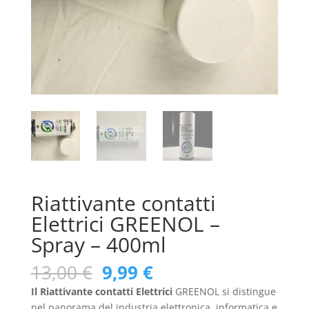
Riattivante contatti
Elettrici GREENOL –
Spray – 400ml
Il
Il
13,00
€
9,99
€
prezzo
prezzo
Il Riattivante contatti Elettrici
GREENOL si distingue
originale
attuale
nel panorama del industria elettronica, informatica e