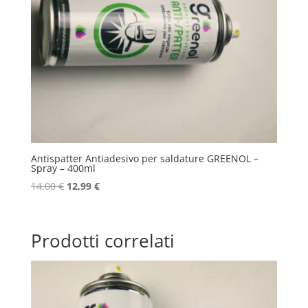
Antispatter Antiadesivo per saldature GREENOL –
Spray – 400ml
Il
Il
14,00
€
12,99
€
prezzo
prezzo
originale
attuale
era:
è:
Prodotti correlati
14,00 €.
12,99 €.