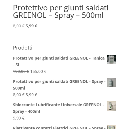
Protettivo per giunti saldati
GREENOL – Spray – 500ml
Il
Il
8,00
€
5,99
€
prezzo
prezzo
originale
attuale
era:
è:
Prodotti
8,00 €.
5,99 €.
Protettivo per giunti saldati GREENOL - Tanica
- 5L
Il
Il
190,00
€
155,00
€
prezzo
prezzo
Protettivo per giunti saldati GREENOL - Spray -
originale
attuale
500ml
era:
è:
Il
Il
8,00
€
5,99
€
190,00 €.
155,00 €.
prezzo
prezzo
Sbloccante Lubrificante Universale GREENOL -
originale
attuale
Spray - 400ml
era:
è:
9,99
€
8,00 €.
5,99 €.
Riattivante contatti Elettrici GREENOL - Spray -