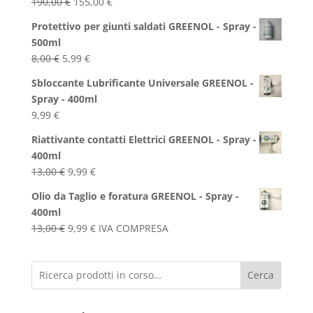
Il
Il
190,00
€
155,00
€
prezzo
prezzo
Protettivo per giunti saldati GREENOL - Spray -
originale
attuale
500ml
era:
è:
Il
Il
8,00
€
5,99
€
190,00 €.
155,00 €.
prezzo
prezzo
Sbloccante Lubrificante Universale GREENOL -
originale
attuale
Spray - 400ml
era:
è:
9,99
€
8,00 €.
5,99 €.
Riattivante contatti Elettrici GREENOL - Spray -
400ml
Il
Il
13,00
€
9,99
€
prezzo
prezzo
Olio da Taglio e foratura GREENOL - Spray -
originale
attuale
400ml
era:
è:
Il
Il
13,00
€
9,99
€
IVA COMPRESA
13,00 €.
9,99 €.
prezzo
prezzo
originale
attuale
Cerca
era:
è:
13,00 €.
9,99 €.